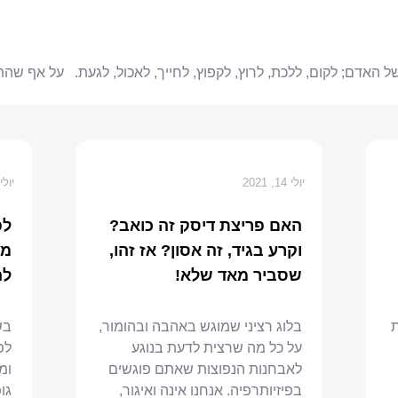
ל האדם; לקום, ללכת, לרוץ, לקפוץ, לחייך, לאכול, לגעת. על אף שהת
יולי 14, 2021
יולי 3, 21
האם פריצת דיסק זה כואב?
לפ
וקרע בגיד, זה אסון? אז זהו,
מר
שסביר מאד שלא!
לה
בלוג רציני שמוגש באהבה ובהומור,
בש
על כל מה שרצית לדעת בנוגע
לפ
לאבחנות הנפוצות שאתם פוגשים
ומ
בפיזיותרפיה. אנחנו אינה ואיגור,
גו