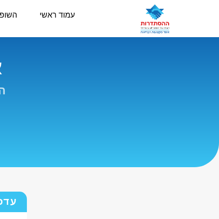
עמוד ראשי
השופ
א
הה
עדכ