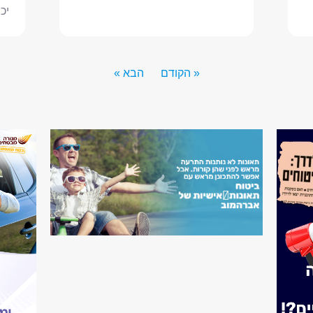
יכ
« הקודם
הבא »