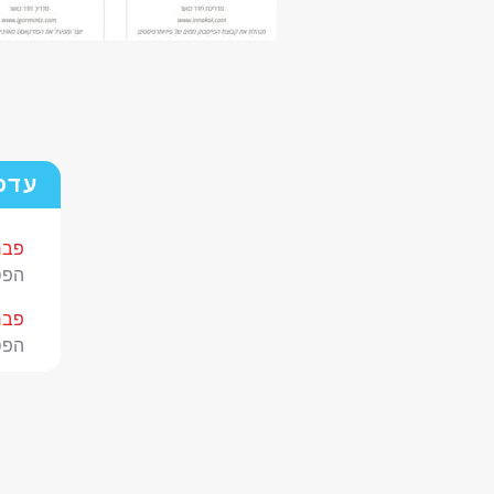
עדכ
פברואר
הפס
פברואר
הפס
ינואר 28,
מו"
מאי 17, 4
עמו