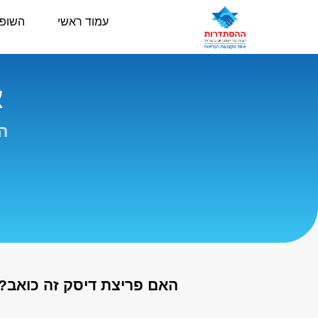
עמוד ראשי
השופ
א
הה
האם פריצת דיסק זה כואב? ו